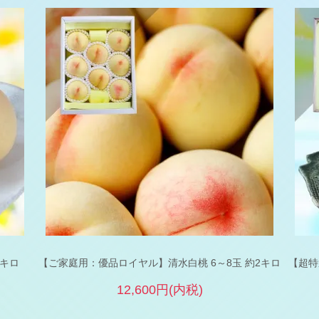
5キロ
【ご家庭用：優品ロイヤル】清水白桃 6～8玉 約2キロ
【超特
12,600円(内税)