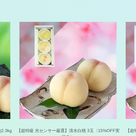
.3kg
【超特級 光センサー厳選】清水白桃 3玉〈15%OFF実
【超