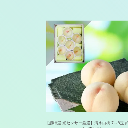
【超特選 光センサー厳選】清水白桃 7～8玉 約2