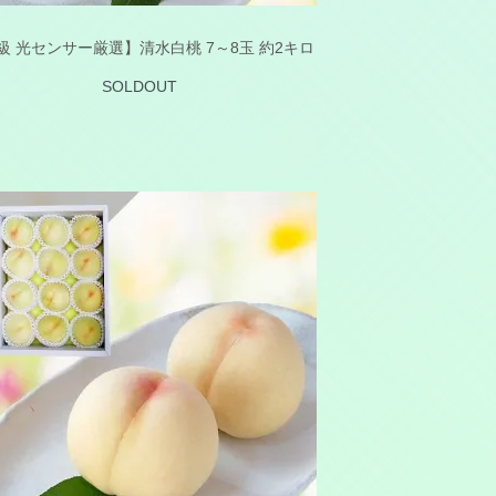
級 光センサー厳選】清水白桃 7～8玉 約2キロ
SOLDOUT