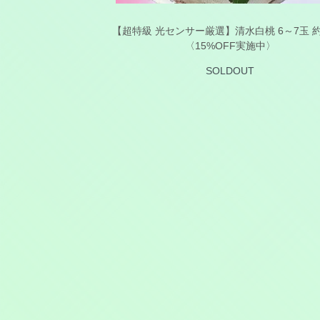
【超特級 光センサー厳選】清水白桃 6～7玉 
〈15%OFF実施中〉
SOLDOUT