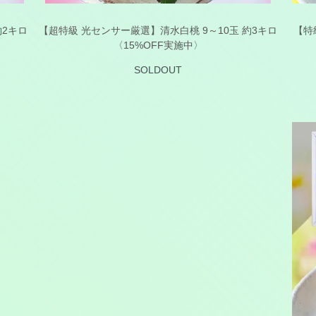
約2キロ
【超特級 光センサー厳選】清水白桃 9～10玉 約3キロ
【特
〈15%OFF実施中〉
SOLDOUT