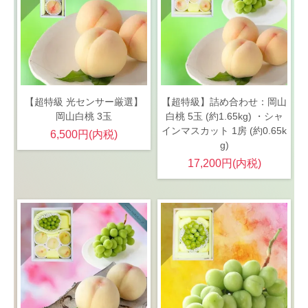
【超特級 光センサー厳選】
【超特級】詰め合わせ：岡山
岡山白桃 3玉
白桃 5玉 (約1.65kg) ・シャ
インマスカット 1房 (約0.65k
6,500円(内税)
g)
17,200円(内税)