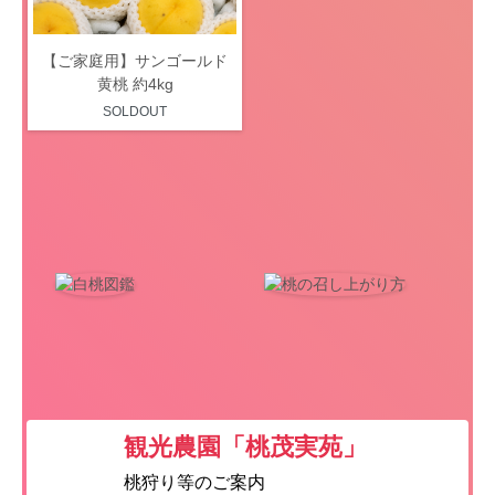
【ご家庭用】サンゴールド
黄桃 約4kg
SOLDOUT
観光農園「桃茂実苑」
桃狩り等のご案内