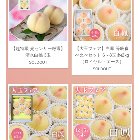
【超特級 光センサー厳選】
【大玉フェア】白鳳 等級食
清水白桃 3玉
べ比べセット 6～8玉 約2kg
（ロイヤル・エース）
SOLDOUT
SOLDOUT