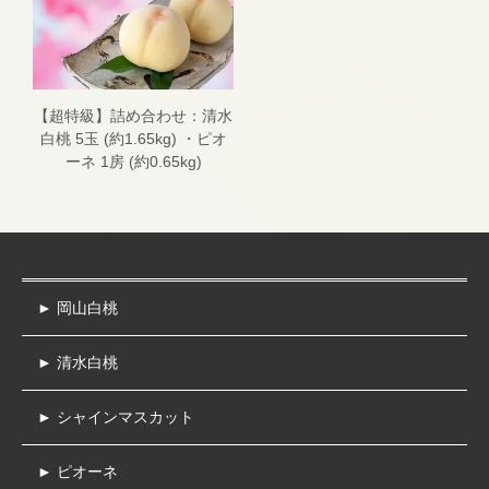
【超特級】詰め合わせ：清水
白桃 5玉 (約1.65kg) ・ピオ
ーネ 1房 (約0.65kg)
► 岡山白桃
► 清水白桃
► シャインマスカット
► ピオーネ