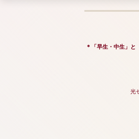
＊「早生・中生」と
光