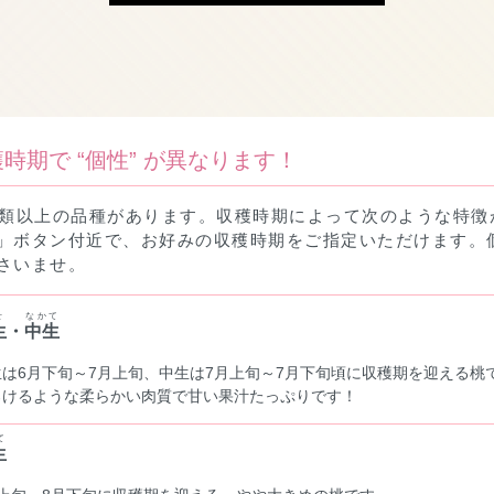
時期で “個性” が異なります！
種類以上の品種があります。収穫時期によって次のような特徴
」ボタン付近で、お好みの収穫時期をご指定いただけます。
さいませ。
せ
なかて
生
・
中生
生は6月下旬～7月上旬、中生は7月上旬～7月下旬頃に収穫期を迎える桃
ろけるような柔らかい肉質で甘い果汁たっぷりです！
て
生