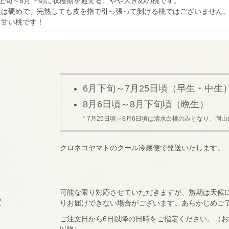
月上旬～8月下旬に収穫期を迎える、やや大きめの桃です。
質は硬めで、完熟しても皮を指で引っ張って剝ける桃ではございません
く甘い桃です！
6月下旬～7月25日頃（早生・中生
8月6日頃～8月下旬頃（晩生）
* 7月25日頃～8月6日頃は清水白桃のみとなり、岡
クロネコヤマトのクール冷蔵便で発送いたします。
可能な限り対応させていただきますが、熟期は天候
りお届けできない場合がございます。あらかじめご
ご注文日から6日以降の日時をご指定ください。（お