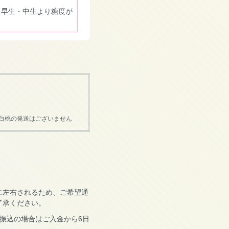
。早生・中生より糖度が
）
山白桃の発送はございません
に左右されるため、ご希望通
了承ください。
振込の場合はご入金から6日