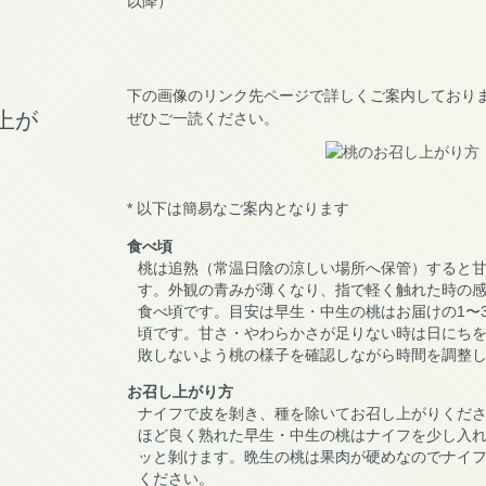
以降）
下の画像のリンク先ページで詳しくご案内しており
ぜひご一読ください。
* 以下は簡易なご案内となります
食べ頃
桃は追熟（常温日陰の涼しい場所へ保管）すると
す。外観の青みが薄くなり、指で軽く触れた時の
食べ頃です。目安は早生・中生の桃はお届けの1〜3
頃です。甘さ・やわらかさが足りない時は日にち
敗しないよう桃の様子を確認しながら時間を調整
お召し上がり方
ナイフで皮を剝き、種を除いてお召し上がりくだ
ほど良く熟れた早生・中生の桃はナイフを少し入
ッと剝けます。晩生の桃は果肉が硬めなのでナイ
ください。