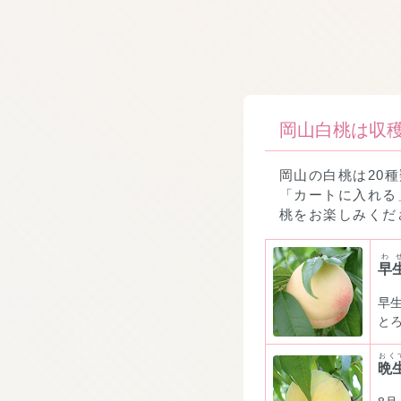
岡山白桃は収穫
岡山の白桃は20
「カートに入れる
桃をお楽しみくだ
わ
早
早
と
おく
晩