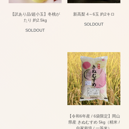
【訳あり品/超小玉】冬桃が
新高梨 4～6玉 約2キロ
たり 約2.5kg
SOLDOUT
SOLDOUT
【令和6年産 / 6袋限定】岡山
県産 きぬむすめ 5kg（精米 /
自家栽培 / 一等米）