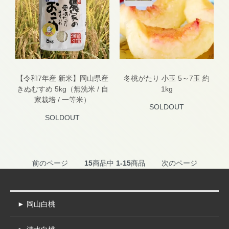
【令和7年産 新米】岡山県産
冬桃がたり 小玉 5～7玉 約
きぬむすめ 5kg（無洗米 / 自
1kg
家栽培 / 一等米）
SOLDOUT
SOLDOUT
前のページ
15
商品中
1-15
商品
次のページ
► 岡山白桃