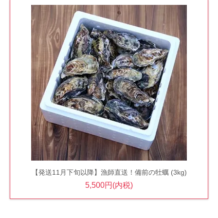
【発送11月下旬以降】漁師直送！備前の牡蠣 (3kg)
5,500円(内税)