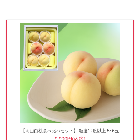
【岡山白桃食べ比べセット】 糖度12度以上 5~6玉
9,900円(内税)